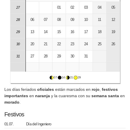
01
02
03
04
05
27
06
07
08
09
10
11
12
28
13
14
15
16
17
18
19
29
20
21
22
23
24
25
26
30
27
28
29
30
31
31
07
14
21
29
Los días feriados
oficiales
están marcados en
rojo
,
festivos
importantes
en
naranja
y la cuaresma con su
semana santa
en
morado
.
Festivos
01.07.
Día del Ingeniero