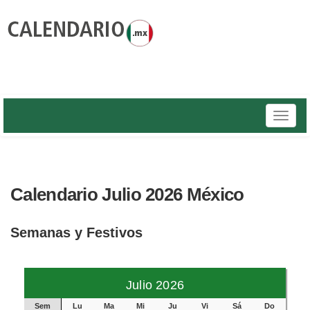
Toggle
naviga
Calendario Julio 2026 México
Semanas y Festivos
Julio 2026
Sem
Lu
Ma
Mi
Ju
Vi
Sá
Do